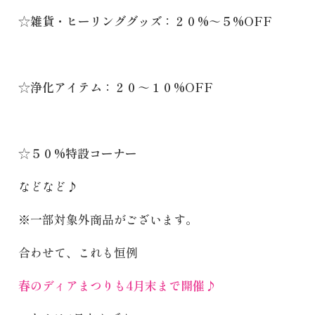
☆雑貨・ヒーリンググッズ：２０
%
～５
%OFF
☆浄化アイテム：２０～１０
%OFF
☆５０
%
特設コーナー
などなど♪
※
一部対象外商品がございます。
合わせて、これも恒例
春のディアまつり
も
4
月末まで開催♪