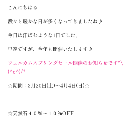
こんにちは
☺️
段々と暖かな日が多くなってきましたね♪
今日は汗ばむような1日でした。
早速ですが、今年も開催いたします♪
ウェルカムスプリングセール開催のお知らせです
*\
(^o^)/*
☆期間：
3
月
20
日
(
土
)
～
4
月
4
日
(
日
)
☆
☆天然石４０
%
～１０
%OFF