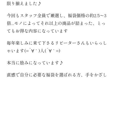
限り揃えました♪
今回もスタッフ全員で厳選し、福袋価格の約2.5〜3
倍...モノによってそれ以上の商品が詰まった、とっ
てもお得な内容になっています
毎年楽しみに来て下さるリピーターさんもいらっし
ゃいます(=´∀｀)人(´∀｀=)
本当に励みになっています♪
直感で自分に必要な福袋を選ばれる方、手をかざし
たり、ペンデュラムを使って決められる方。新年最
初の運試しですから、悩むのがまた楽しいんですよ
ね。
また、今年もオンラインストアでの販売もしていま