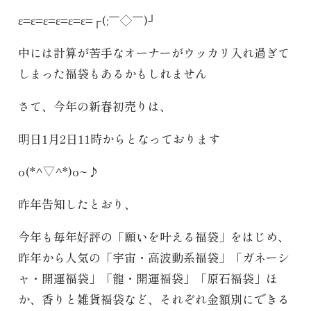
ε=ε=ε=ε=ε=ε=┌(;￣◇￣)┘
中には計算が苦手なオーナーがウッカリ入れ過ぎて
しまった福袋もあるかもしれません
さて、今年の新春初売りは、
明日1月2日11時からとなっております
o(*^▽^*)o~♪
昨年告知したとおり、
今年も毎年好評の「願いを叶える福袋」をはじめ、
昨年から人気の「宇宙・高波動系福袋」「ガネーシ
ャ・開運福袋」「龍・開運福袋」「原石福袋」ほ
か、香りと雑貨福袋など、それぞれ金額別にできる